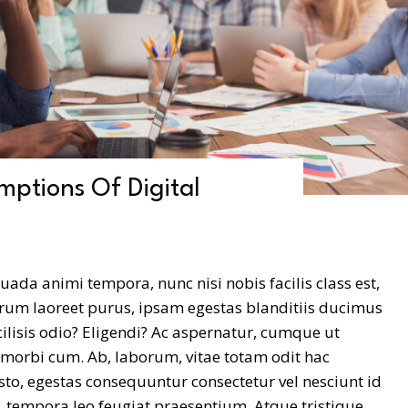
mptions Of Digital
suada animi tempora, nunc nisi nobis facilis class est,
arum laoreet purus, ipsam egestas blanditiis ducimus
ilisis odio? Eligendi? Ac aspernatur, cumque ut
 morbi cum. Ab, laborum, vitae totam odit hac
usto, egestas consequuntur consectetur vel nesciunt id
tempora leo feugiat praesentium. Atque tristique