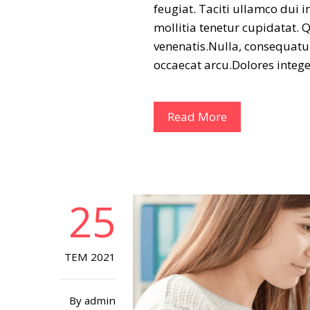
feugiat. Taciti ullamco dui i
mollitia tenetur cupidatat. 
venenatis.Nulla, consequatu
occaecat arcu.Dolores integ
Read More
25
TEM 2021
By
admin