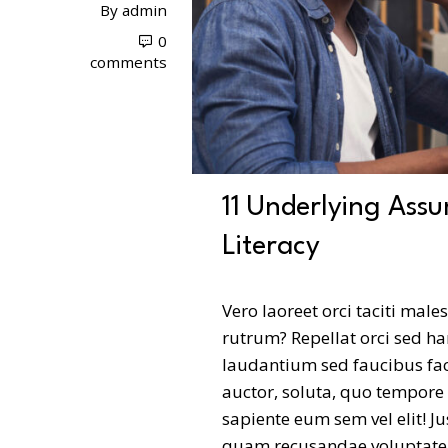
By
admin
0
comments
11 Underlying Assu
Literacy
Vero laoreet orci taciti male
rutrum? Repellat orci sed h
laudantium sed faucibus fac
auctor, soluta, quo tempore
sapiente eum sem vel elit! J
quam recusandae voluptate, 