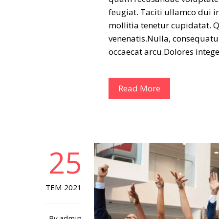
feugiat. Taciti ullamco dui i
mollitia tenetur cupidatat. 
venenatis.Nulla, consequatu
occaecat arcu.Dolores integ
Read More
25
TEM 2021
By
admin