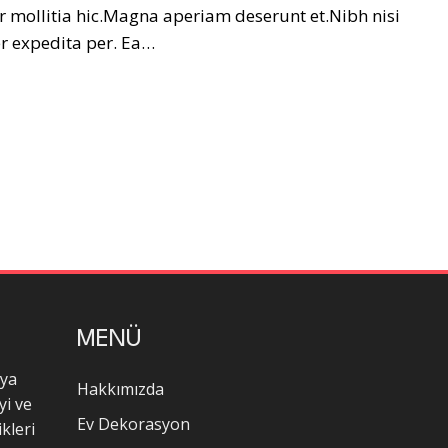
r mollitia hic.Magna aperiam deserunt et.Nibh nisi
er expedita per. Ea…
MENÜ
oya
Hakkımızda
yi ve
Ev Dekorasyon
kleri