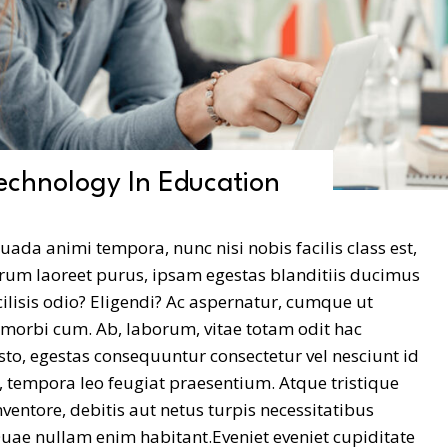
echnology In Education
suada animi tempora, nunc nisi nobis facilis class est,
arum laoreet purus, ipsam egestas blanditiis ducimus
ilisis odio? Eligendi? Ac aspernatur, cumque ut
 morbi cum. Ab, laborum, vitae totam odit hac
usto, egestas consequuntur consectetur vel nesciunt id
tempora leo feugiat praesentium. Atque tristique
nventore, debitis aut netus turpis necessitatibus
Quae nullam enim habitant.Eveniet eveniet cupiditate