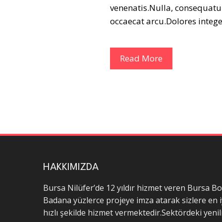
venenatis.Nulla, consequatu
occaecat arcu.Dolores integ
Read More
HAKKIMIZDA
Bursa Nilüfer’de 12 yıldır hizmet veren Bursa B
Badana yüzlerce projeye imza atarak sizlere en i
hızlı şekilde hizmet vermektedir.Sektördeki yenili