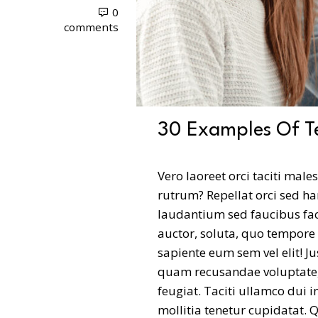
0
comments
30 Examples Of T
Vero laoreet orci taciti male
rutrum? Repellat orci sed h
laudantium sed faucibus fac
auctor, soluta, quo tempore
sapiente eum sem vel elit! J
quam recusandae voluptate, 
feugiat. Taciti ullamco dui i
mollitia tenetur cupidatat. 