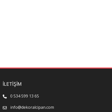
İLETIŞIM
0 534 599 13 65
info@dekoralcipan.com