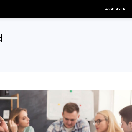
ANASAYFA
d