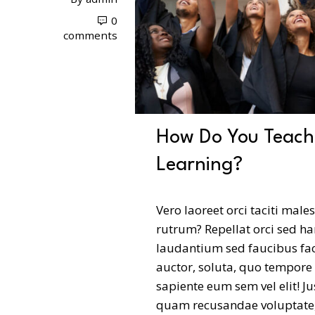
0
comments
How Do You Teach
Learning?
Vero laoreet orci taciti male
rutrum? Repellat orci sed h
laudantium sed faucibus fac
auctor, soluta, quo tempore
sapiente eum sem vel elit! J
quam recusandae voluptate, 